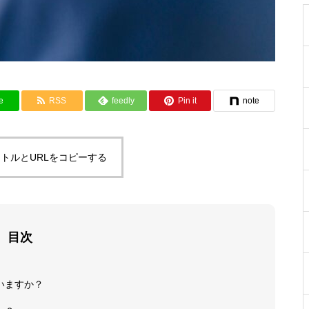
e
RSS
feedly
Pin it
note
トルとURLをコピーする
目次
いますか？