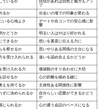
しているか
自信があれば自然と魅力もアッ
プ
めるか
出会いの場での印象が変わる
にいる心地よさ
デートや合コンでの安心感に影
響
勢かどうか
明るい人はやはり好かれる
にできるか
想いを素直に伝える力に
ちを察せるか
思いやりある関係の土台になる
方を受け入れられる
違いを認め合えるかどうか
を受け入れる力
価値観のすり合わせに大切
を話せるか
心の距離を縮める鍵に
考えを持てるか
主体性ある関係性に影響
れずに決められるか
自分らしい恋愛ができるかどう
か
感じられるか
心の通う会話のベースになる