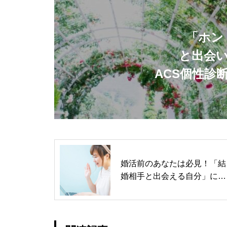
「ホン
と出会
ACS個性診
婚活前のあなたは必見！「結
婚相手と出会える自分」にな
る方法