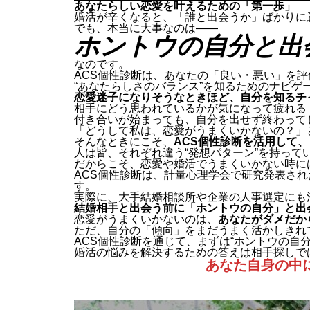
あなたらしい恋愛を叶えるための「第一歩」
婚活が辛くなると、「誰と出会うか」ばかりに
でも、本当に大事なのは——
ホントウの自分と出
なのです。
ACS個性診断は、あなたの「良い・悪い」を
“あなたらしさのバランス”を知るためのナビゲ
恋愛迷子になりそうなときほど、自分を知るチ
相手にどう思われているかが気になって疲れる
付き合いが始まっても、自分を出せず終わって
「どうして私は、恋愛がうまくいかないの？」
そんなときにこそ、
ACS個性診断を活用して
人は皆、それぞれ違う“発想パターン”を持って
だからこそ、恋愛や婚活でうまくいかない時に
ACS個性診断は、計量心理学会で研究発表され
す。
実際に、大手結婚相談所や企業の人事選定にも
結婚相手と出会う前に「ホントウの自分」と出
恋愛がうまくいかないのは、
あなたがダメだか
ただ、自分の「傾向」をまだうまく活かしきれ
ACS個性診断を通じて、まずは“ホントウの自
婚活の悩みを解決するための答えは相手探しで
あなた自身の中