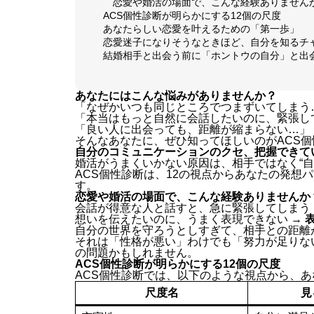
恋愛や婚活の場面で、こんな経験ありません
ACS個性診断が明らかにする12個の尺度
あなたらしい恋愛を叶えるための「第一歩」
恋愛迷子になりそうなときほど、自分を知るチ
結婚相手と出会う前に「ホントウの自分」と出
あなたにはこんな悩みがありませんか？
「なぜかいつも同じところでつまずいてしまう
「本当はもっと自然に会話したいのに、緊張し
「良い人に出会っても、距離が縮まらない…」
そんなあなたに、ぜひ知ってほしいのがACS個
自分のコミュニケーションのクセ、把握できて
婚活がうまくいかない原因は、相手ではなく“
ACS個性診断は、12の視点からあなたの発想
す。
恋愛や婚活の場面で、こんな経験ありませんか
会話が得意な人と話すと、急に緊張してしまう
想いを伝えたいのに、うまく表現できない →
自分の世界を守ろうとしすぎて、相手との距離
それは「性格が悪い」わけでも「努力が足りない
の問題かもしれません。
ACS個性診断が明らかにする12個の尺度
ACS個性診断では、以下のような視点から、あ
尺度名
見