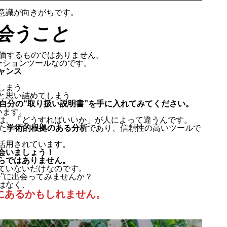
意識が向きがちです。
会うこと
評価するものではありません。
ーションツールなのです。
ャンス
しまう
と思い詰めてしまう
、自分の“取り扱い説明書”を手に入れてみてください。
います。
は、「どうすればいいか」が人によって違うんです。
た
学術的根拠のある分析
であり、信頼性の高いツールで
活用されています。
会いましょう！
らではありません。
ていないだけなのです。
分”に出会ってみませんか？
はなく、
にあるかもしれません。