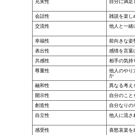
充実性
自分に満足
会話性
雑談を楽し
交流性
他人と一緒
幸福性
前向きな姿
表出性
感情を言葉
共感性
相手の気持
尊重性
他人のやり
か
融和性
異なる考え
開示性
自分のこと
創造性
自分なりの
自立性
他人に流さ
感受性
喜怒哀楽を