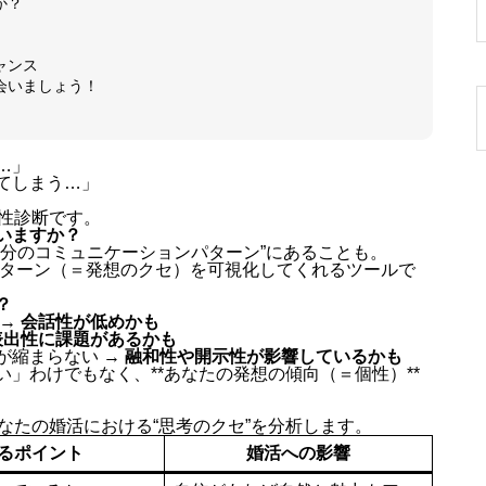
か？
ャンス
会いましょう！
…」
てしまう…」
性診断です。
いますか？
自分のコミュニケーションパターン”にあることも。
パターン（＝発想のクセ）を可視化してくれるツールで
？
 →
会話性が低めかも
表出性に課題があるかも
が縮まらない →
融和性や開示性が影響しているかも
」わけでもなく、**あなたの発想の傾向（＝個性）**
なたの婚活における“思考のクセ”を分析します。
るポイント
婚活への影響