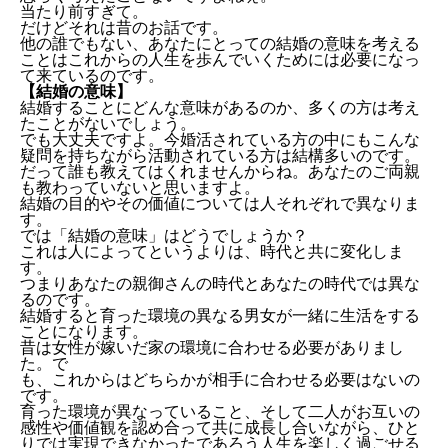
当たり前すぎて。
だけどそれは昔のお話です。
他の誰でもない、あなたにとっての結婚の意味を考える
ことはこれからの人生を歩んでいくためには必要になっ
て来ているのです。
【結婚の意味】
結婚することにどんな意味があるのか、多くの方は考え
たことがないでしょう。
でも大丈夫ですよ。今婚活されている方の中にもこんな
疑問を持ちながら活動されている方は結構多いのです。
だって誰も教えてはくれませんからね。あなたのご両親
も教わっていないと思いますよ。
結婚の目的やその価値については人それぞれで異なりま
す。
では「結婚の意味」はどうでしょうか？
これは人によってというよりは、時代と共に変化しま
す。
つまりあなたの親御さんの時代とあなたの時代では異な
るのです。
結婚すると育った環境の異なる男女が一緒に生活をする
ことになります。
昔は女性が嫁いだ家の環境に合わせる必要がありまし
た。で
も、これからはどちらかが相手に合わせる必要はないの
です。
育った環境が異なっていること、そして二人がお互いの
感性や価値観を認め合って共に成長し合いながら、ひと
りでは実現できなかったであろう人生を楽しく過ごせる