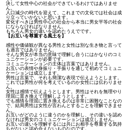
決して女性中心の社会ができているわけではありませ
ん。
人口減少の時代を迎えて、これまでの文化では社会は成
り立っていかないと思います。
変化すべきは男性中心の社会から本当に男女平等の社会
にならなければなりません。
もちろん男女の違いを認めたうえでです。
【お互いを尊重する風土を】
感性や価値観が異なる男性と女性は別な生き物と言って
も過言ではありません。
そんな男女が本当の意味で理解し合うにはかなりのコミ
ュニケーションが必要です。
コミュニケーションの主体は言葉ではありません。
お互いの表情や身振り・手振りを通して初めてコミュニ
ケーションは成立します。
男性は言葉で、それも簡潔な表現で伝えようとします。
これでは男性が何を考えているのか女性には伝わりませ
ん。
女性は感情で伝えようとします。男性はそれを無理やり
理屈に置き換えて理解しようとします。
でも感情を理屈に置き換えるのは非常に困難なことなの
で、結局男性は女性が言わんとすることを理解できませ
ん。
お互いがどのように違うのかを理解し、その違いを認め
なければ男女のコミュニケーションは成立しません。
お互いの違いを理解するには共にお相手を尊重する気持
ちがないと認め合えないものなのです。