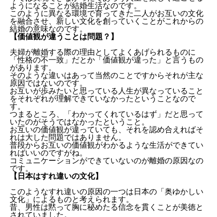
ようになることが結婚生活なのです。
このように異なる環境で育ってきた二人がお互いの文化
を融合させ、新しい文化を創っていくことがこれからの
結婚の意味なのです。
【価値観が違うことは問題？】
夫婦が離婚する際の理由としてよくあげられるものに
「性格の不一致」だとか「価値観が違った」と言うもの
があります。
そのような違いはあって当然のことですからそれが主な
原因ではないのです。
お互いが歩みたいと思っている人生が異なっていること
をそれぞれが理解できていなかったということなので
す。
つまるところ、「わかってくれているはず」だと思って
いたのがそうではなかったということ。
お互いの価値観が違っていても、それを認め合えればそ
れは大した問題ではありません。
普段からお互いの価値観がわかるような生活ができてい
ればいいのですがね。
コミュニケーションができていないのが離婚の原因なの
です。
【日本はすれ違いの文化】
このようなすれ違いの原因の一つは日本の「奥ゆかしい
文化」によるものと考えられます。
昔、男性は黙って胸に秘めたる信念を貫くことが美徳と
されていました。