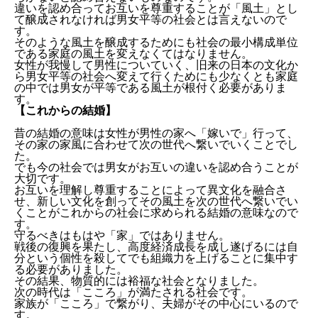
違いを認め合ってお互いを尊重することが「風土」とし
て醸成されなければ男女平等の社会とは言えないので
す。
そのような風土を醸成するためにも社会の最小構成単位
である家庭の風土を変えなくてはなりません。
女性が我慢して男性についていく、旧来の日本の文化か
ら男女平等の社会へ変えて行くためにも少なくとも家庭
の中では男女が平等である風土が根付く必要がありま
す。
【これからの結婚】
昔の結婚の意味は女性が男性の家へ「嫁いで」行って、
その家の家風に合わせて次の世代へ繋いでいくことでし
た。
でも今の社会では男女がお互いの違いを認め合うことが
大切です。
お互いを理解し尊重することによって異文化を融合さ
せ、新しい文化を創ってその風土を次の世代へ繋いでい
くことがこれからの社会に求められる結婚の意味なので
す。
守るべきはもはや「家」ではありません。
戦後の復興を果たし、高度経済成長を成し遂げるには自
分という個性を殺してでも組織力を上げることに集中す
る必要がありました。
その結果、物質的には裕福な社会となりました。
次の時代は「こころ」が満たされる社会です。
家族が「こころ」で繋がり、夫婦がその中心にいるので
す。