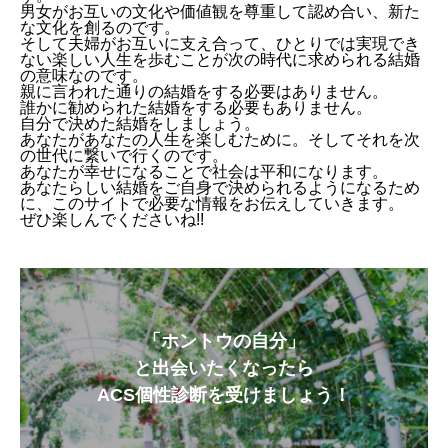
男女がお互いの文化や価値観を尊重して認め合い、新た
な文化を創るのです。
そして夫婦がお互いに支え合って、ひとりでは実現でき
ない楽しい人生を歩むことが次の時代に求められる結婚
の意味なのです。
親に言われた通りの結婚をする必要はありません。
誰かに勧められた結婚をする必要もありません。
【結婚の意味】
自分で決めた結婚をしましょう。
【価値観が違うことは問題？】
あなたがあなたの人生を楽しむために。そしてそれを次
【日本はすれ違いの文化】
の世代に繋いで行くのです。
【時代は変わった？】
あなたが幸せになることで社会は平和になります。
【お互いを尊重する風土を】
あなたらしい結婚をご自身で決められるようになるため
に、このサイトで必要な情報をお伝えしていきます。
【これからの結婚】
ぜひ楽しんでくださいね!!
「ホントウの自分」
と出会いたくなったら
ACS個性診断を受けましょう！