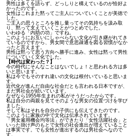
男性は多くを語らず、どっしりと構えているのが恰好よ
かったのです。
女性はこれまた黙ってご主人についていくことが美徳で
した。
ご主人の思うところを推し量ってその気持ちを汲み取
り、黙って支えていくことがつとめでした。
いわゆる「内助の功」ですね。
このようにお互いにしゃべらない文化が引き継がれてき
ているのですから、男女間で意思疎通を図る習慣がなか
ったと言えます。
男性は黙って思う方向へ勝手に進み、女性は黙って男性
についていく文化でした。
【時代は変わった？】
今の時代にそんなことはないでしょ！と思われる方は多
いと思います。
私は今でもそのすれ違いの文化は根付いていると思いま
す。
近代化が進んだ自由な社会だとも言われる日本ですが、
まだ男社会が続いています。
なぜなら1955年生まれの私がそうだったからです。
私は自分の両親を見てそのような男女の位置づけを学び
ました。
そして私はそれを自分の子供にも伝えてきたのです。
このように家族の中で文化は伝承されています。
「男女雇用機会均等法」ができたり「女性活躍社会」と
いった掛け声のもとで女性の社会進出が増えていること
は事実です。でも女性が進出するのは男社会へなので
す。