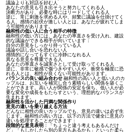
議論よりも対話を好む人
あなたの意見も引き出そうと努力してくれる人
決断力があり、必要な時にはリードしてくれる人
逆に、常に刺激を求める人や、頻繁に議論を仕掛けてく
る人、感情の起伏が激しい人とは、あなたが疲れてしま
う可能性があります。
融和性の低い人に合う相手の特徴
融和性の低い方には、あなたの率直さを受け入れ、建設
的な議論ができる相手が向いています：
自分の意見をしっかり持っている人
議論や話し合いを恐れない人
感情的になってもすぐに冷静になれる人
異なる意見を尊重できる人
あなたの率直さを誠実さとして受け取ってくれる人
逆に、非常に敏感で傷つきやすい人や、衝突を極度に恐
れる人とは、相性が良くない可能性があります。
バランスの良い組み合わせ
融和性の高い人と低い人のカ
ップルは、お互いを補完し合う素晴らしい関係を築くこ
とができます。高い人が関係の安定を保ち、低い人が必
要な変化や成長をもたらすという、理想的なバランスが
生まれます。
融和性を活かした円満な関係作り
意見の違いを乗り越える方法
どんなに相性の良いカップルでも、意見の違いは必ず生
じます。融和性の高い方は、以下の方法で健全に意見の
違いを処理することができます：
段階的な意見表明
：「ちょっと違う考えもあるんだけ
ど」「もしかしたら別の見方もあるかも」といった柔ら