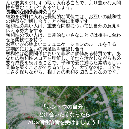
んだ要素を少しずつ取り入れることで、より豊かな人間
性を育むことができるでしょう。
長期的な関係維持のコツ
結婚を視野に入れた長期的な関係では、お互いの融和性
融和性の高い人の恋愛傾向
の特徴を理解し合うことが特に重要です：
融和性の高い人は、重要な問題については自分の意見を
融和性の低い人の恋愛傾向
伝える努力をする
融和性別の相性とパートナー選び
融和性の低い人は、日常的な小さなことでは相手に合わ
せる柔軟性を持つ
融和性の高い人に合う相手の特徴
お互いが心地よいコミュニケーションのルールを作る
融和性の低い人に合う相手の特徴
定期的にお互いの満足度を確認し合う
融和性は恋愛関係において非常に価値ある特質です。あ
融和性を活かした円満な関係作り
なたの融和性スコアを理解し、それを活かしながらも必
要な成長を続けることで、平和で愛に満ちた素晴らしい
意見の違いを乗り越える方法
関係を築くことができるでしょう。大切なのは、自分ら
お互いの個性を活かす関係性
しさを保ちながら、相手との調和を図ることなのです。
日常生活での役割分担
お互いを成長させる関係
長期的な関係維持のコツ
「ホントウの自分」
と出会いたくなったら
ACS個性診断を受けましょう！