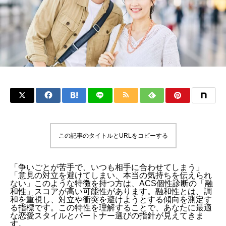
この記事のタイトルとURLをコピーする
「争いごとが苦手で、いつも相手に合わせてしまう」
「意見の対立を避けてしまい、本当の気持ちを伝えられ
ない」このような特徴を持つ方は、ACS個性診断の「融
和性」スコアが高い可能性があります。融和性とは、調
和を重視し、対立や衝突を避けようとする傾向を測定す
る指標です。この特性を理解することで、あなたに最適
な恋愛スタイルとパートナー選びの指針が見えてきま
す。