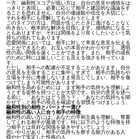
一方、融和性スコアが低い方は、自分の意見や感情をは
っきりと表現し、必要に応じて相手と建設的な議論をす
ることを恐れません。自分の価値観や信念を大切にし、
それを相手にも理解してもらおうとします。
このタイプの方は、問題が生じたときに逃げることなく
向き合い、根本的な解決を目指します。感情的になるこ
ともありますが、それは関係をより良くしたいという気
持ちの現れでもあります。
恋愛関係においては、相手に対して率直な意見を伝える
ことができるため、お互いの本音がわかりやすく、透明
性の高い関係を築くことができます。また、相手の成長
のために時には厳しいことも言える強さを持っていま
す。
ただし、相手への配慮が不足することがあります。自分
の意見を主張することに集中しすぎて、相手の気持ちや
立場を十分に考慮しないまま発言してしまい、相手を傷
つけてしまう可能性があります。
融和性を高めるためには、まず相手の気持ちを理解しよ
うとする姿勢を持つことが大切です。自分の意見を述べ
る前に、「あなたはどう思う？」「あなたの気持ちを聞
かせて」と相手の視点を確認する習慣をつけましょう。
融和性別の相性とパートナー選び
融和性の高い人に合う相手の特徴
融和性の高い方には、あなたの平和主義を理解し、尊重
してくれる相手が最適です。特に以下のような特徴を持
つ相手とは良好な関係を築きやすいでしょう：
思いやりがあり、相手の気持ちを察する能力がある人
穏やかで安定した性格の人