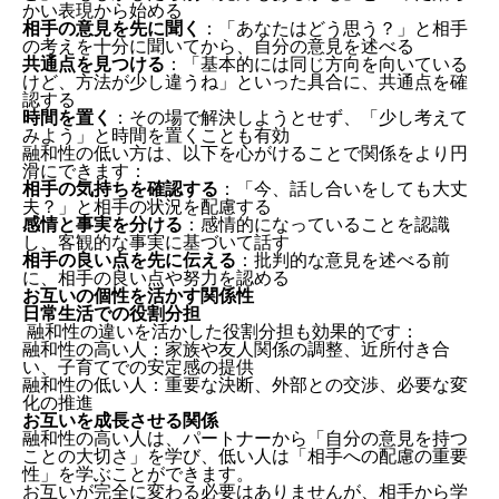
かい表現から始める
相手の意見を先に聞く
：「あなたはどう思う？」と相手
の考えを十分に聞いてから、自分の意見を述べる
共通点を見つける
：「基本的には同じ方向を向いている
けど、方法が少し違うね」といった具合に、共通点を確
認する
時間を置く
：その場で解決しようとせず、「少し考えて
みよう」と時間を置くことも有効
融和性の低い方は、以下を心がけることで関係をより円
滑にできます：
相手の気持ちを確認する
：「今、話し合いをしても大丈
夫？」と相手の状況を配慮する
感情と事実を分ける
：感情的になっていることを認識
し、客観的な事実に基づいて話す
相手の良い点を先に伝える
：批判的な意見を述べる前
に、相手の良い点や努力を認める
お互いの個性を活かす関係性
日常生活での役割分担
融和性の違いを活かした役割分担も効果的です：
融和性の高い人：家族や友人関係の調整、近所付き合
い、子育てでの安定感の提供
融和性の低い人：重要な決断、外部との交渉、必要な変
化の推進
お互いを成長させる関係
融和性の高い人は、パートナーから「自分の意見を持つ
ことの大切さ」を学び、低い人は「相手への配慮の重要
性」を学ぶことができます。
お互いが完全に変わる必要はありませんが、相手から学