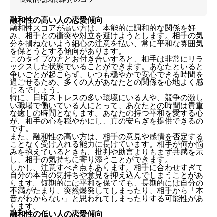
融和性の高い人の恋愛傾向
融和性スコアが高い方は、本能的に調和的な関係を好
み、相手との衝突や対立を避けようとします。相手の気
分を損ねないよう細心の注意を払い、常に平和な雰囲気
を保とうとする傾向があります。
このタイプの方とお付き合いすると、相手は非常にリラ
ックスした状態でいることができます。あなたといると
争いごとが起こらず、いつも穏やかで安心できる時間を
過ごせるため、多くの人があなたとの関係を心地よく感
じるでしょう。
特に、日頃ストレスの多い環境にいる人や、競争の激し
い職場で働いている人にとって、あなたとの時間は貴重
な癒しの時間となります。あなたの持つ平和を愛する心
が、相手の心を穏やかにし、真の安らぎを提供できるの
です。
また、融和性の高い方は、相手の意見や感情を否定する
ことなく受け入れる能力に長けています。相手が何か悩
みを抱えているときも、批判や助言よりもまず共感を示
し、相手の気持ちに寄り添うことができます。
しかし、注意すべき点もあります。相手に合わせすぎて
自分の本当の気持ちや意見を抑え込んでしまうことがあ
ります。短期的には平和を保てても、長期的には自分の
不満がたまり、突然爆発してしまったり、相手から「本
音がわからない」と思われてしまったりする可能性があ
ります。
融和性の低い人の恋愛傾向