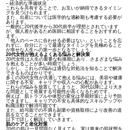
– 経済的な準備状況
これらを共有することで、お互いが納得できるタイミン
グを見つけられます。
また、出産については医学的な適齢期も考慮する必要が
あります。
一般的に20代後半から30代前半が理想とされています
が、個人差があるため医師に相談することをおすすめし
ます。
「他人のペースに合わせる必要はない」ということを忘
れずに、自分にとって最適なタイミングを見極めること
が幸せな人生への第一歩となるでしょう。
20代女性が抱えるよくある悩みと解決策
20代女性は人生の重要な転換期にあり、さまざまな悩み
を抱えることが多い時期でしょう。
しかし、これらの悩みは適切な対処法を知ることで解決
できるものばかりです。
多くの20代女性が共通して抱える悩みには、美容や健康
に関する不安、キャリアや収入への心配があります。
これらの悩みを放置してしまうと、30代以降により大き
な問題として発展する可能性が高くなるためです。
例えば、肌トラブルや体型の変化は早期対策により予防
できますし、キャリアの不安も具体的なスキルアップや
転職活動で解消可能です。
また、給与面での不満も副業や資格取得により改善の道
筋を立てることができます。
以下で詳しく解説していきます。
肌のケアと老化対策
20代の肌は一見問題なく見えても、実は将来の肌状態を