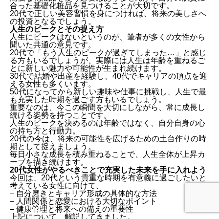
合った基礎化粧品を見つけることが大切です。
20代で正しい美容習慣を身につければ、将来の美しさへ
の投資となるでしょう。
人生のピークとその捉え方
人生にピークはないというのが、筆者が多くの女性から
聞いた共通の意見です。
20代で「もう人生のピークが過ぎてしまった…」と感じ
る方もいるでしょうが、実際には人生は年齢を重ねるご
とに新しい魅力や可能性が生まれ続けます。
30代で結婚や出産を経験し、40代でキャリアの頂点を迎
える女性も多くいます。
50代になってから新しい趣味や仕事に挑戦し、人生で最
も充実した時期を過ごす方もいるでしょう。
重要なのは、今この瞬間を大切にしながら、常に成長し
続ける姿勢を持つことです。
人生のピークを決めるのは年齢ではなく、自分自身の心
の持ち方と行動力。
20代の今は、将来の可能性を広げるための土台作りの時
期として捉えましょう。
毎日小さな成長を積み重ねることで、人生全体が上昇カ
ーブを描き続けます。
20代女性がやるべきことで充実した未来を手に入れよう
今回は、20代という貴重な時期を有意義に過ごしたいと
考えている女性に向けて、
– 自分磨きとキャリア形成の具体的な方法
– 人間関係と恋愛における大切なポイント
– 健康管理と将来への備えの重要性
上記について、解説してきました。