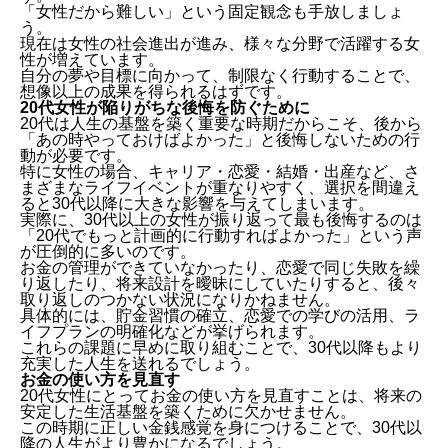
「女性だから難しい」という固定観念も手放しましょ
う。
現在は女性の社会進出が進み、様々な分野で活躍する女
性が増えています。
自分の夢や目標に向かって、制限なく行動することで、
想像以上の成果を得られるはずです。
20代女性が陥りがちな後悔を防ぐために
20代は人生の基盤を築く重要な時期だからこそ、後から
「あの時やっておけばよかった」と後悔しないための行
動が必要です。
特に女性の場合、キャリア・恋愛・結婚・出産など、さ
まざまなライフイベントが重なりやすく、選択を間違え
ると30代以降に大きな影響を与えてしまいます。
実際に、30代以上の女性が振り返って最も後悔するのは
「20代でもっと計画的に行動すればよかった」という声
が圧倒的に多いのです。
お金の管理ができていなかったり、恋愛で同じ失敗を繰
り返したり、将来設計を曖昧にしていたりすると、後々
取り返しのつかない状況になりかねません。
具体的には、貯金習慣の確立、恋愛での学びの活用、ラ
イフプランの明確化などが挙げられます。
これらの課題に早めに取り組むことで、30代以降もより
充実した人生を送れるでしょう。
お金の使い方を見直す
20代女性にとってお金の使い方を見直すことは、将来の
安定した生活基盤を築くために欠かせません。
この時期に正しい金銭感覚を身につけることで、30代以
降の人生がより豊かになるでしょう。