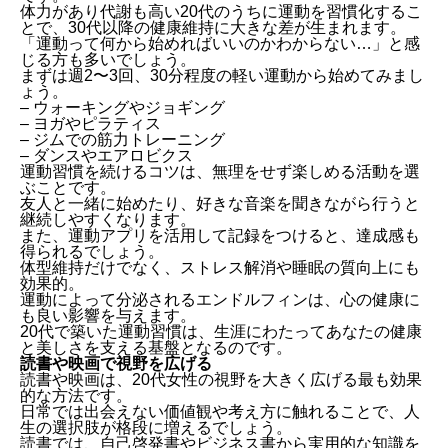
体力があり代謝も高い20代のうちに運動を習慣化するこ
とで、30代以降の健康維持に大きな差が生まれます。
「運動って何から始めればいいのかわからない…」と感
じる方も多いでしょう。
まずは週2〜3回、30分程度の軽い運動から始めてみまし
ょう。
– ウォーキングやジョギング
– ヨガやピラティス
– ジムでの筋力トレーニング
– ダンスやエアロビクス
運動習慣を続けるコツは、無理をせず楽しめる活動を選
ぶことです。
友人と一緒に始めたり、好きな音楽を聞きながら行うと
継続しやすくなります。
また、運動アプリを活用して記録をつけると、達成感も
得られるでしょう。
体型維持だけでなく、ストレス解消や睡眠の質向上にも
効果的。
運動によって分泌されるエンドルフィンは、心の健康に
も良い影響を与えます。
20代で築いた運動習慣は、生涯にわたってあなたの健康
と美しさを支える基盤となるのです。
読書や映画で視野を広げる
読書や映画は、20代女性の視野を大きく広げる最も効果
的な方法です。
日常では出会えない価値観や考え方に触れることで、人
生の選択肢が格段に増えるでしょう。
読書では、自己啓発書やビジネス書から実用的な知識を