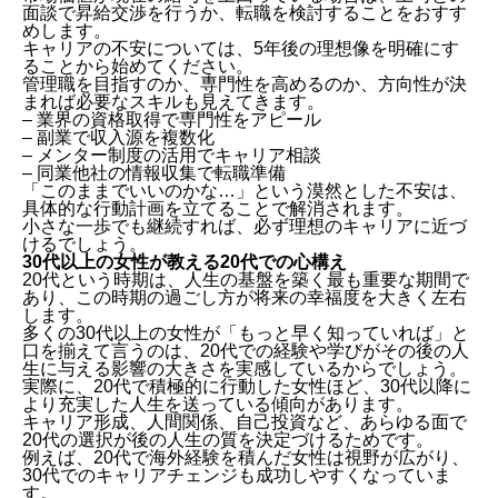
面談で昇給交渉を行うか、転職を検討することをおすす
めします。
キャリアの不安については、5年後の理想像を明確にす
ることから始めてください。
管理職を目指すのか、専門性を高めるのか、方向性が決
まれば必要なスキルも見えてきます。
– 業界の資格取得で専門性をアピール
– 副業で収入源を複数化
– メンター制度の活用でキャリア相談
– 同業他社の情報収集で転職準備
「このままでいいのかな…」という漠然とした不安は、
具体的な行動計画を立てることで解消されます。
小さな一歩でも継続すれば、必ず理想のキャリアに近づ
けるでしょう。
30代以上の女性が教える20代での心構え
20代という時期は、人生の基盤を築く最も重要な期間で
あり、この時期の過ごし方が将来の幸福度を大きく左右
します。
多くの30代以上の女性が「もっと早く知っていれば」と
口を揃えて言うのは、20代での経験や学びがその後の人
生に与える影響の大きさを実感しているからでしょう。
実際に、20代で積極的に行動した女性ほど、30代以降に
より充実した人生を送っている傾向があります。
キャリア形成、人間関係、自己投資など、あらゆる面で
20代の選択が後の人生の質を決定づけるためです。
例えば、20代で海外経験を積んだ女性は視野が広がり、
30代でのキャリアチェンジも成功しやすくなっていま
す。