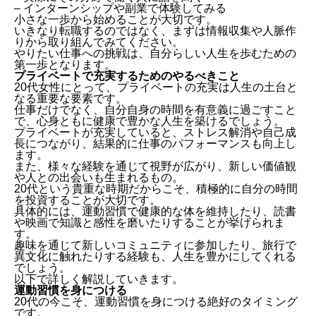
– インターンシップや副業で体験してみる
小さな一歩から始めることが大切です。
いきなり転職するのではなく、まずは情報収集や人脈作
りから取り組んでみてください。
やりたい仕事への挑戦は、自分らしい人生を歩むための
第一歩となります。
プライベートで充実するためのやるべきこと
20代女性にとって、プライベートの充実は人生の土台と
なる重要な要素です。
仕事だけでなく、自分自身の時間を有意義に過ごすこと
で、心身ともに健康で豊かな人生を築けるでしょう。
プライベートが充実していると、ストレス解消や自己成
長につながり、結果的に仕事のパフォーマンスも向上し
ます。
また、様々な経験を通じて視野が広がり、新しい価値観
や人との出会いも生まれるもの。
20代という貴重な時期だからこそ、積極的に自分の時間
を投資することが大切です。
具体的には、運動習慣で健康的な体を維持したり、読書
や映画で知識と感性を磨いたりすることが挙げられま
す。
趣味を通じて新しいコミュニティに参加したり、旅行で
異文化に触れたりする経験も、人生を豊かにしてくれる
でしょう。
以下で詳しく解説していきます。
運動習慣を身につける
20代の今こそ、運動習慣を身につける絶好のタイミング
です。