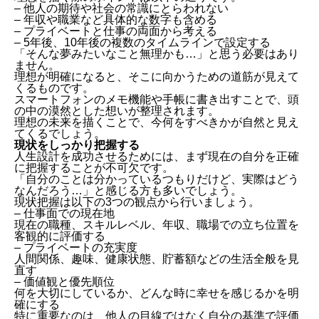
20代女性が今やるべき仕事のポイント
– 他人の期待や社会の常識にとらわれない
– 年収や職業など具体的な数字も含める
キャリアプランをしっかり立てる
– プライベートと仕事の両面から考える
– 5年後、10年後の複数のタイムラインで設定する
資格取得やスキルアップを目指す
「そんな夢みたいなこと無理かも…」と思う必要はあり
失敗を恐れず新しい挑戦をする
ません。
人脈を積極的に広げる
理想が明確になると、そこに向かうための道筋が見えて
やりたい仕事に果敢に挑戦する
くるものです。
プライベートで充実するためのやるべきこと
スマートフォンのメモ機能や手帳に書き出すことで、頭
の中の漠然とした想いが整理されます。
理想の未来を描くことで、今何をすべきかが自然と見え
運動習慣を身につける
てくるでしょう。
読書や映画で視野を広げる
現状をしっかり把握する
好きな趣味を見つける
人生設計を成功させるためには、まず現在の自分を正確
たくさん旅行に出かける
に把握することが不可欠です。
「自分のことは分かっているつもりだけど、実際はどう
友人や家族との時間を大切にする
なんだろう…」と感じる方も多いでしょう。
20代女性の人生設計の基本ステップ
現状把握は以下の3つの観点から行いましょう。
– 仕事面での現在地
理想の未来を自由に想像する
現在の職種、スキルレベル、年収、職場での立ち位置を
現状をしっかり把握する
客観的に評価する
– プライベートの充実度
理想と現実のギャップを埋める行動を考える
人間関係、趣味、健康状態、貯蓄額などの生活全般を見
成功するための人生設計のポイント
直す
– 価値観と優先順位
他人と自分を比較しない
何を大切にしているか、どんな時に幸せを感じるかを明
自分の強みを活かす
確にする
特に重要なのは、他人の目線ではなく自分の基準で評価
自分に制限をかけない