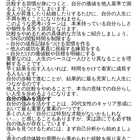
比較する習慣が身につくと、自分の価値を他人基準で測
るようになってしまいます。
友人が昇進したり結婚したりするたびに、自分の人生に
不満を抱くことになりかねません。
このような思考パターンは、本来持っている自分らしさ
や個性を見失う原因となります。
比較をやめるための具体的な方法をご紹介しましょう。
– SNSの閲覧時間を制限する
– 自分の成長記録をつける習慣を作る
– 他人の成功を素直に祝福する練習をする
– 自分だけの価値観や目標を明確にする
重要なのは、人生のペースは一人ひとり異なることを理
解することです。
早く結果を出す人もいれば、時間をかけて着実に成長す
る人もいます。
自分の歩幅で進むことが、結果的に最も充実した人生に
つながるのです。
他人との比較をやめることで、本当の意味での自分らし
い人生を歩めるようになります。
自分の強みを活かす
自分の強みを活かすことは、20代女性のキャリア形成に
おいて最も重要な要素の一つです。
多くの人が「自分には特別な才能がないかもしれな
い…」と感じることもありますが、実は誰にでも必ず独
自の強みが存在しています。
強みを見つけるためには、まず自己分析から始めましょ
う。
過去の成功体験や周囲から褒められた経験を振り返るこ