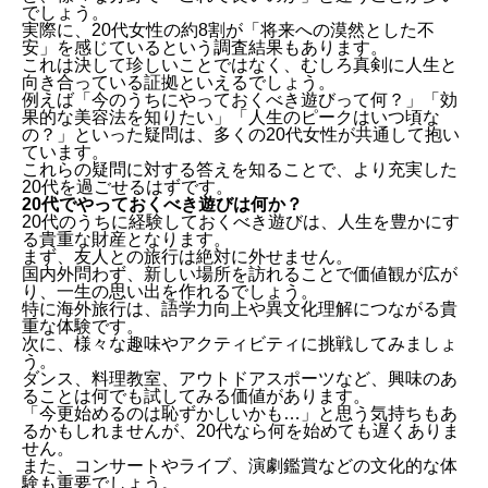
でしょう。
実際に、20代女性の約8割が「将来への漠然とした不
安」を感じているという調査結果もあります。
これは決して珍しいことではなく、むしろ真剣に人生と
向き合っている証拠といえるでしょう。
例えば「今のうちにやっておくべき遊びって何？」「効
果的な美容法を知りたい」「人生のピークはいつ頃な
の？」といった疑問は、多くの20代女性が共通して抱い
ています。
これらの疑問に対する答えを知ることで、より充実した
20代を過ごせるはずです。
20代でやっておくべき遊びは何か？
20代のうちに経験しておくべき遊びは、人生を豊かにす
る貴重な財産となります。
まず、友人との旅行は絶対に外せません。
国内外問わず、新しい場所を訪れることで価値観が広が
り、一生の思い出を作れるでしょう。
特に海外旅行は、語学力向上や異文化理解につながる貴
重な体験です。
次に、様々な趣味やアクティビティに挑戦してみましょ
う。
ダンス、料理教室、アウトドアスポーツなど、興味のあ
ることは何でも試してみる価値があります。
「今更始めるのは恥ずかしいかも…」と思う気持ちもあ
るかもしれませんが、20代なら何を始めても遅くありま
せん。
また、コンサートやライブ、演劇鑑賞などの文化的な体
験も重要でしょう。