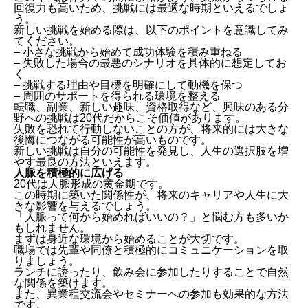
回復力も高いため、挑戦には最適な時期といえるでしょ
う。
新しい挑戦を始める際は、以下のポイントを意識してみ
てください。
– 小さな挑戦から始めて成功体験を積み重ねる
– 失敗した場合の最悪のシナリオを具体的に想定してお
く
– 挑戦する理由や目標を明確にして動機を保つ
– 周囲のサポートを得られる環境を整える
転職、副業、新しい趣味、資格取得など、興味のある分
野への挑戦は20代だからこそ価値があります。
失敗を恐れて行動しないことの方が、将来的には大きな
後悔につながる可能性が高いものです。
新しい挑戦は自分の可能性を発見し、人生の選択肢を増
やす最良の方法といえます。
人脈を積極的に広げる
20代は人脈形成の黄金期です。
この時期に築いた関係性が、将来のキャリアや人生に大
きな影響を与えるでしょう。
「人脈って何から始めればいいの？」と悩む方も多いか
もしれません。
まずは身近な環境から始めることが大切です。
職場では先輩や同僚と積極的にコミュニケーションを取
りましょう。
ランチに誘ったり、飲み会に参加したりすることで自然
な関係を築けます。
また、異業種交流会やセミナーへの参加も効果的な方法
です。