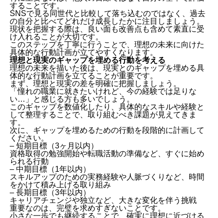
することです。
20代女性が陥りがちな後悔を防ぐために
SNSで見る同世代と比較して落ち込むのではなく、過去
の自分と比べてどれだけ成長したかに注目しましょう。
お金の使い方を見直す
現状を把握する際は、良い面も改善点も含めて素直に受
恋愛の失敗を学びに変える
け入れることが大切です。
このステップを丁寧に行うことで、理想の未来に向けた
結婚や出産のタイミングを考える
具体的な行動計画が立てやすくなります。
20代女性が抱えるよくある悩みと解決策
理想と現実のギャップを埋める行動を考える
理想の未来を描いた後は、現実とのギャップを埋める具
肌のケアと老化対策
体的な行動計画を立てることが重要です。
体型維持と健康管理
まず、理想と現実の差を明確に把握しましょう。
「憧れの職業に就きたいけれど、今の経験では足りな
給与やキャリアの不安を解消する方法
い…」と感じる方も多いでしょう。
30代以上の女性が教える20代での心構え
このギャップを数値化したり、具体的なスキルや経験と
して整理することで、取り組むべき課題が見えてきま
20代はどんな時期？先輩女性の意見
す。
成功体験を通じてロールモデルを探す
次に、ギャップを埋めるための行動を段階的に計画して
ください。
20代女性が知っておくべきQ&A
– 短期目標（3ヶ月以内）
資格取得の勉強開始や転職活動の準備など、すぐに始め
20代でやっておくべき遊びは何か？
られる行動
美容法に関するおすすめは？
– 中期目標（1年以内）
人生のピークとその捉え方
スキルアップのための実務経験や人脈づくりなど、時間
をかけて積み上げる取り組み
20代女性がやるべきことで充実した未来を手に入れよ
– 長期目標（3年以内）
う
キャリアチェンジや独立など、大きな変化を伴う挑戦
あとがき
重要なのは、完璧を求めすぎないことです。
小さな一歩でも継続することで、確実に理想に近づける