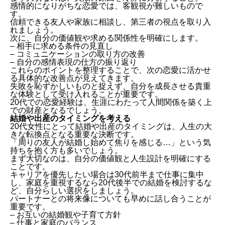
感情的になりがちな恋愛では、客観視が難しいもので
す。
信頼できる友人や家族に相談し、第三者の視点を取り入
れましょう。
次に、自分の価値観や求める関係性を明確にします。
– 相手に求める条件の見直し
– コミュニケーションの取り方の改善
– 自分の感情表現の仕方の振り返り
これらのポイントを整理することで、次の恋愛に活かせ
る具体的な改善点が見えてきます。
失敗を恥ずかしいものと捉えず、自分を成長させる貴重
な体験として受け入れることが重要です。
20代での恋愛経験は、生涯にわたって人間関係を築く上
での財産となるでしょう。
結婚や出産のタイミングを考える
20代女性にとって結婚や出産のタイミングは、人生の大
きな転換点となる重要な決断です。
「周りの友人が結婚し始めて焦りを感じる…」という気
持ちを抱く方も多いでしょう。
まず大切なのは、自分の価値観と人生設計を明確にする
ことです。
キャリアを優先したい場合は30代前半まで仕事に集中
し、家庭を重視するなら20代後半での結婚を検討するな
ど、自分らしい選択をしましょう。
パートナーとの将来像についても早めに話し合うことが
重要です。
– お互いの結婚観や子育て方針
– 仕事と家庭のバランス