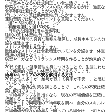
まず基本となるのは規則正しい食生活でしょう。
野菜を中心としたバランスの良い食事を心がけ、過度な
食事制限は避けることが大切です。
特にタンパク質は筋肉量維持に欠かせません。
運動習慣では以下のポイントを意識してください。
– 週2〜3回の筋力トレーニング
– 有酸素運動を週150分以上
– 日常的な階段利用や徒歩移動
睡眠の質も体型維持に直結します。
毎日7〜8時間の良質な睡眠を確保し、成長ホルモンの分
泌を促進させましょう。
ストレス管理も見逃せません。
慢性的なストレスは食欲増進ホルモンを分泌させ、体重
増加の原因となります。
瞑想やヨガなどでリラックス時間を作ることが効果的で
す。
20代で正しい健康管理を身につけることで、生涯にわた
って健康的で美しい体型を維持できるでしょう。
給与やキャリアの不安を解消する方法
20代女性の多くが「給与が低くて将来が不安…」と感じ
ているでしょう。
しかし、適切な対策を講じることで、これらの不安は確
実に解消できます。
まず給与アップを目指すなら、現在の市場価値を正確に
把握することが重要です。
転職サイトで同職種の平均年収を調べ、自分のスキルレ
ベルと照らし合わせましょう。
市場価値が現在の給与を上回っている場合は、上司との