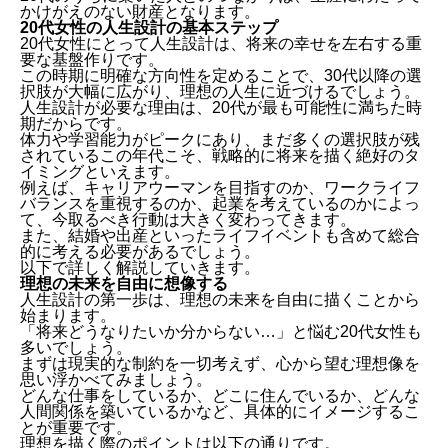
かけがえのない財産となります。
20代女性の人生設計の基本ステップ
20代女性にとって人生設計は、将来の幸せを左右する重
要な基盤作りです。
この時期に明確な方向性を定めることで、30代以降の選
択肢が大幅に広がり、理想の人生に近づけるでしょう。
人生設計が必要な理由は、20代が最も可能性に満ちた時
期だからです。
体力や学習能力がピークにあり、まだ多くの選択肢が残
されているこの年代こそ、戦略的に将来を描く絶好のタ
イミングといえます。
例えば、キャリアウーマンを目指すのか、ワークライフ
バランスを重視するのか、起業を考えているのかによっ
て、今取るべき行動は大きく変わってきます。
また、結婚や出産といったライフイベントも含めて総合
的に考える必要があるでしょう。
以下で詳しく解説していきます。
理想の未来を自由に想像する
人生設計の第一歩は、理想の未来を自由に描くことから
始まります。
「将来どうなりたいか分からない…」と悩む20代女性も
多いでしょう。
まずは現実的な制約を一切考えず、心から望む理想像を
思い浮かべてみましょう。
どんな仕事をしているか、どこに住んでいるか、どんな
人間関係を築いているかなど、具体的にイメージするこ
とが重要です。
理想を描く際のポイントは以下の通りです。