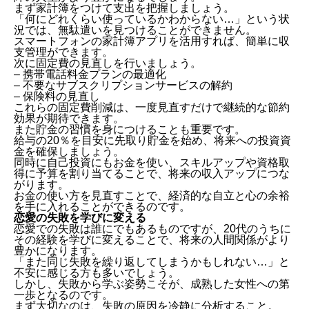
まず家計簿をつけて支出を把握しましょう。
「何にどれくらい使っているかわからない…」という状
況では、無駄遣いを見つけることができません。
スマートフォンの家計簿アプリを活用すれば、簡単に収
支管理ができます。
次に固定費の見直しを行いましょう。
– 携帯電話料金プランの最適化
– 不要なサブスクリプションサービスの解約
– 保険料の見直し
これらの固定費削減は、一度見直すだけで継続的な節約
効果が期待できます。
また貯金の習慣を身につけることも重要です。
給与の20％を目安に先取り貯金を始め、将来への投資資
金を確保しましょう。
同時に自己投資にもお金を使い、スキルアップや資格取
得に予算を割り当てることで、将来の収入アップにつな
がります。
お金の使い方を見直すことで、経済的な自立と心の余裕
を手に入れることができるのです。
恋愛の失敗を学びに変える
恋愛での失敗は誰にでもあるものですが、20代のうちに
その経験を学びに変えることで、将来の人間関係がより
豊かになります。
「また同じ失敗を繰り返してしまうかもしれない…」と
不安に感じる方も多いでしょう。
しかし、失敗から学ぶ姿勢こそが、成熟した女性への第
一歩となるのです。
まず大切なのは、失敗の原因を冷静に分析すること。