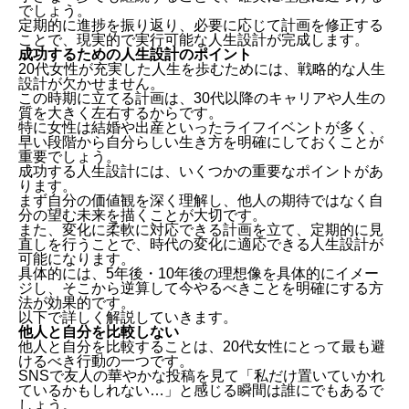
でしょう。
定期的に進捗を振り返り、必要に応じて計画を修正する
ことで、現実的で実行可能な人生設計が完成します。
成功するための人生設計のポイント
20代女性が充実した人生を歩むためには、戦略的な人生
設計が欠かせません。
この時期に立てる計画は、30代以降のキャリアや人生の
質を大きく左右するからです。
特に女性は結婚や出産といったライフイベントが多く、
早い段階から自分らしい生き方を明確にしておくことが
重要でしょう。
成功する人生設計には、いくつかの重要なポイントがあ
ります。
まず自分の価値観を深く理解し、他人の期待ではなく自
分の望む未来を描くことが大切です。
また、変化に柔軟に対応できる計画を立て、定期的に見
直しを行うことで、時代の変化に適応できる人生設計が
可能になります。
具体的には、5年後・10年後の理想像を具体的にイメー
ジし、そこから逆算して今やるべきことを明確にする方
法が効果的です。
以下で詳しく解説していきます。
他人と自分を比較しない
他人と自分を比較することは、20代女性にとって最も避
けるべき行動の一つです。
SNSで友人の華やかな投稿を見て「私だけ置いていかれ
ているかもしれない…」と感じる瞬間は誰にでもあるで
しょう。