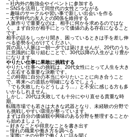
– 社内外の勉強会やイベントに参加する
– SNSを活用して同世代の女性とつながる
– 趣味のサークルや習い事で新しい出会いを作る
– 大学時代の友人との関係を維持する
人脈作りで重要なのは、相手に何かを求めるのではな
く、まず自分が相手にとって価値のある存在になること
です。
相手の話をしっかり聞き、困っているときは手を差し伸
べる姿勢を心がけてください。
質の高い人脈は一朝一夕では築けませんが、20代のうち
に意識的に取り組むことで、30代以降の人生がより豊か
になります。
やりたい仕事に果敢に挑戦する
やりたい仕事への挑戦は、20代女性にとって人生を大き
く左右する重要な決断です。
この時期に自分の本当にやりたいことに向き合うこと
で、将来への道筋が明確になるでしょう。
「でも失敗したらどうしよう…」と不安に感じる方も多
いかもしれません。
しかし、20代は失敗しても十分にやり直せる貴重な時
期。
転職市場でも若さは大きな武器となり、未経験の分野で
も挑戦しやすい環境が整っています。
まずは自分の価値観や興味のある分野を整理することか
ら始めましょう。
– 好きなことや得意なことを書き出す
– 憧れの職業や働き方を調べる
– 実際にその分野で働く人に話を聞く