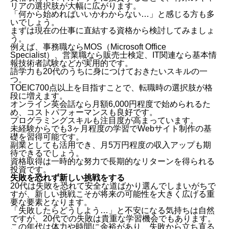
リアの選択肢が大幅に広がります。
「何から始めればいいかわからない…」と感じる方も多
いでしょう。
まずは現在の仕事に直結する資格から検討してみましょ
う。
例えば、事務職ならMOS（Microsoft Office
Specialist）、営業職なら販売士検定、IT関連なら基本情
報技術者試験などが実用的です。
語学力も20代のうちに身につけておきたいスキルの一
つ。
TOEIC700点以上を目指すことで、転職時の選択肢が格
段に増えます。
オンライン英会話なら月額6,000円程度で始められるた
め、コストパフォーマンスも良好です。
プログラミングスキルも注目度が高まっています。
未経験からでも3ヶ月程度の学習でWebサイト制作の基
礎を習得可能です。
副業としても活用でき、月5万円程度の収入アップも期
待できるでしょう。
資格取得は一時的な努力で長期的なリターンを得られる
投資です。
失敗を恐れず新しい挑戦をする
20代は失敗を恐れて安全な道ばかり選んでしまいがちで
すが、新しい挑戦こそが将来の可能性を大きく広げる重
要な要素となります。
「失敗したらどうしよう…」と不安になる気持ちは自然
ですが、20代での失敗は貴重な学習機会でもあります。
この年代は体力や時間に余裕があり、失敗から立ち直る