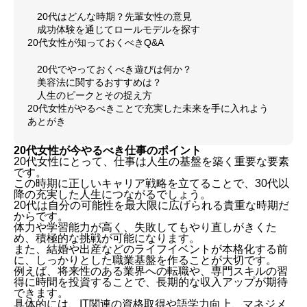
20代はどんな時期？先輩女性の意見
成功体験を通じてロールモデルを探す
20代女性が知っておくべきQ&A
20代でやっておくべき遊びは何か？
美容法に関するおすすめは？
人生のピークとその捉え方
20代女性がやるべきことで充実した未来を手に入れよう
あとがき
20代女性が今やるべき仕事のポイント
20代女性にとって、仕事は人生の基盤を築く重要な要素
です。
この時期に正しいキャリア戦略を立てることで、30代以
降の充実した人生につながるでしょう。
20代は自分の可能性を最大限に広げられる貴重な時期だ
からです。
体力や学習能力が高く、失敗してもやり直しがきくた
め、積極的な挑戦が可能になります。
また、結婚や出産などのライフイベントが本格化する前
に、しっかりとした職業基盤を作ることが大切です。
例えば、将来性のある業界への転職や、専門スキルの習
得に時間を投資することで、長期的な収入アップが期待
できます。
具体的には、IT関連の資格取得や語学力向上、マネジメ