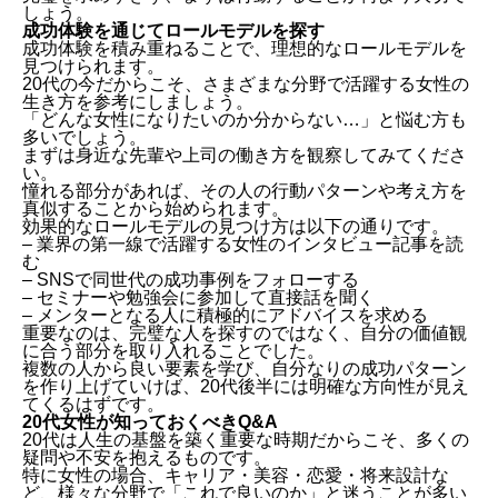
しょう。
成功体験を通じてロールモデルを探す
成功体験を積み重ねることで、理想的なロールモデルを
見つけられます。
20代の今だからこそ、さまざまな分野で活躍する女性の
生き方を参考にしましょう。
「どんな女性になりたいのか分からない…」と悩む方も
多いでしょう。
まずは身近な先輩や上司の働き方を観察してみてくださ
い。
憧れる部分があれば、その人の行動パターンや考え方を
真似することから始められます。
効果的なロールモデルの見つけ方は以下の通りです。
– 業界の第一線で活躍する女性のインタビュー記事を読
む
– SNSで同世代の成功事例をフォローする
– セミナーや勉強会に参加して直接話を聞く
– メンターとなる人に積極的にアドバイスを求める
重要なのは、完璧な人を探すのではなく、自分の価値観
に合う部分を取り入れることでした。
複数の人から良い要素を学び、自分なりの成功パターン
を作り上げていけば、20代後半には明確な方向性が見え
てくるはずです。
20代女性が知っておくべきQ&A
20代は人生の基盤を築く重要な時期だからこそ、多くの
疑問や不安を抱えるものです。
特に女性の場合、キャリア・美容・恋愛・将来設計な
ど、様々な分野で「これで良いのか」と迷うことが多い