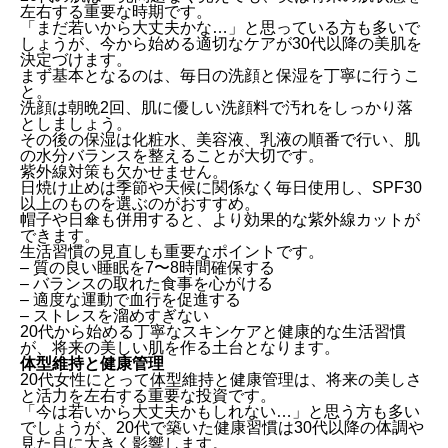
左右する重要な時期です。
「まだ若いから大丈夫かな…」と思っている方も多いで
しょうが、今から始める適切なケアが30代以降の美肌を
決定づけます。
まず基本となるのは、毎日の洗顔と保湿を丁寧に行うこ
と。
洗顔は朝晩2回、肌に優しい洗顔料で汚れをしっかり落
としましょう。
その後の保湿は化粧水、美容液、乳液の順番で行い、肌
の水分バランスを整えることが大切です。
紫外線対策も欠かせません。
日焼け止めは季節や天候に関係なく毎日使用し、SPF30
以上のものを選ぶのがおすすめ。
帽子や日傘も併用すると、より効果的な紫外線カットが
できます。
生活習慣の見直しも重要なポイントです。
– 質の良い睡眠を7〜8時間確保する
– バランスの取れた食事を心がける
– 適度な運動で血行を促進する
– ストレスを溜めすぎない
20代から始める丁寧なスキンケアと健康的な生活習慣
が、将来の美しい肌を作る土台となります。
体型維持と健康管理
20代女性にとって体型維持と健康管理は、将来の美しさ
と活力を左右する重要な投資です。
「今は若いから大丈夫かもしれない…」と思う方も多い
でしょうが、20代で築いた健康習慣は30代以降の体調や
見た目に大きく影響します。