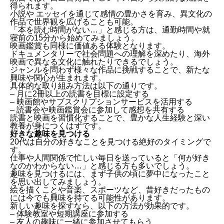
得られます。
小説や エッセイを通じて感情の豊かさを育み、異文化の
作品で世界観を広げることも可能。
「本を読む時間がない…」と感じる方は、通勤時間や就
寝前の15分から始めてみましょう。
映画鑑賞も同様に価値ある体験となります。
ドキュメンタリーで社会問題への理解を深めたり、海外
映画で異なる文化に触れたりできるでしょう。
ジャンルを問わず様々な作品に挑戦することで、新たな
興味や関心が生まれます。
具体的な取り組み方法は以下の通りです。
– 月に2冊以上の読書を目標に設定する
– 映画館やサブスクリプションサービスを活用する
– 読書会や映画鑑賞会に参加して感想を共有する
読書と映画を習慣化することで、豊かな人生経験と深い
教養が身につくはずです。
好きな趣味を見つける
20代は自分の好きなことを見つける絶好のタイミングで
す。
仕事や人間関係で忙しい毎日を送っていると「何が好き
なのかわからない…」と感じる方も多いでしょう。
趣味を見つけるには、まず子供の頃に夢中になったこと
を思い出してみましょう。
絵を描くことや音楽、スポーツなど、昔好きだったもの
には今でも興味を持てる可能性があります。
新しい趣味を探すなら、以下の方法が効果的です。
– 体験教室や短期講座に参加する
– 友人の趣味に一緒に参加させてもらう