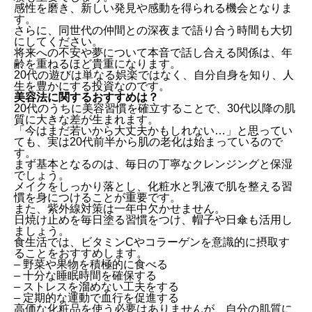
感性を磨き、新しい発見や感動を得られる機会となりま
す。
さらに、同世代の仲間との深夜まで語り合う時間も大切
にしてください。
将来への不安や夢について本音で話し合える関係は、年
齢を重ねるほど貴重になります。
20代の遊びは単なる娯楽ではなく、自分自身を知り、人
生を豊かにする投資なのです。
美容法に関するおすすめは？
20代のうちに美容習慣を確立することで、30代以降の肌
質に大きな差が生まれます。
「今はまだ若いから大丈夫かもしれない…」と思ってい
ても、実は20代前半から肌の老化は始まっているので
す。
まず基本となるのは、毎日の丁寧なクレンジングと保湿
でしょう。
メイクをしっかり落とし、化粧水と乳液で肌を整える習
慣を身につけることが重要です。
また、紫外線対策は一年中欠かせません。
日焼け止めを毎日塗る習慣をつけ、帽子や日傘も活用し
ましょう。
食生活では、ビタミンCやコラーゲンを意識的に摂取す
ることをおすすめします。
– 野菜や果物を積極的に食べる
– 十分な睡眠時間を確保する
– ストレスを溜めない工夫をする
– 定期的な運動で血行を促進する
高価な化粧品を使う必要はありませんが、自分の肌質に