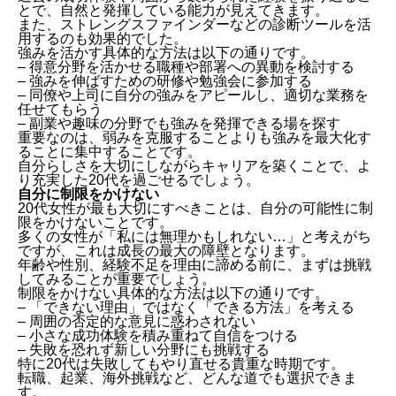
とで、自然と発揮している能力が見えてきます。
また、ストレングスファインダーなどの診断ツールを活
用するのも効果的でした。
強みを活かす具体的な方法は以下の通りです。
– 得意分野を活かせる職種や部署への異動を検討する
– 強みを伸ばすための研修や勉強会に参加する
– 同僚や上司に自分の強みをアピールし、適切な業務を
任せてもらう
– 副業や趣味の分野でも強みを発揮できる場を探す
重要なのは、弱みを克服することよりも強みを最大化す
ることに集中することです。
自分らしさを大切にしながらキャリアを築くことで、よ
り充実した20代を過ごせるでしょう。
自分に制限をかけない
20代女性が最も大切にすべきことは、自分の可能性に制
限をかけないことです。
多くの女性が「私には無理かもしれない…」と考えがち
ですが、これは成長の最大の障壁となります。
年齢や性別、経験不足を理由に諦める前に、まずは挑戦
してみることが重要でしょう。
制限をかけない具体的な方法は以下の通りです。
– 「できない理由」ではなく「できる方法」を考える
– 周囲の否定的な意見に惑わされない
– 小さな成功体験を積み重ねて自信をつける
– 失敗を恐れず新しい分野にも挑戦する
特に20代は失敗してもやり直せる貴重な時期です。
転職、起業、海外挑戦など、どんな道でも選択できま
す。