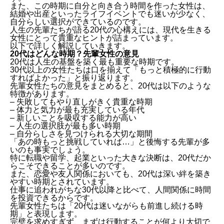
また、この時期に自分と向き合う時間を作った女性は、
結婚や出産といったライフイベントでも迷いが少なく、
自分らしい選択ができているのです。
人生の先輩たちが語る20代の心構えには、現代を生きる
女性にとって貴重なヒントが詰まっています。
以下で詳しく解説していきます。
20代はどんな時期？先輩女性の意見
20代は人生の基盤を築く最も重要な時期です。
30代以上の女性たちは口を揃えて「もっと積極的に行動
すればよかった」と振り返ります。
先輩女性たちの意見をまとめると、20代は以下のような
特徴があります。
– 失敗してもやり直しがきく貴重な時期
– 体力と気力が最も充実している年代
– 新しいことを吸収する能力が高い
– 人生の選択肢が最も多い時期
– 自分らしさを見つけられる大切な期間
「あの時もっと挑戦していれば…」と後悔する先輩が多
いのも事実でしょう。
特に転職や留学、起業といった大きな決断は、20代だか
らこそできることが多いのです。
また、恋愛や友人関係においても、20代は深い絆を築き
やすい時期とされています。
仕事に追われがちな30代以降と比べて、人間関係に時間
を投資できるからです。
先輩女性たちは「20代は迷いながらも前進し続ける時
期」と表現します。
完璧を求めすぎず、まずは行動することが何より大切で