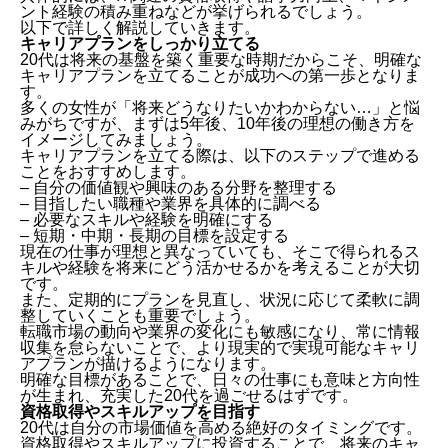
ント経験の積み重ねなどが挙げられるでしょう。
以下で詳しく解説していきます。
キャリアプランをしっかり立てる
20代は将来の基盤を築く重要な時期だからこそ、明確な
キャリアプランを立てることが成功への第一歩となりま
す。
多くの女性が「将来どうなりたいかわからない…」と悩
みがちですが、まずは5年後、10年後の理想の働き方を
イメージしてみましょう。
キャリアプランを立てる際は、以下のステップで進める
ことをおすすめします。
– 自分の価値観や興味のある分野を整理する
– 目指したい職種や業界を具体的に調べる
– 必要なスキルや経験を明確にする
– 短期・中期・長期の目標を設定する
現在の仕事が理想と異なっていても、そこで得られるス
キルや経験を将来にどう活かせるかを考えることが大切
です。
また、定期的にプランを見直し、状況に応じて柔軟に調
整していくことも重要でしょう。
転職市場の動向や業界の変化にも敏感になり、常に情報
収集を怠らないことで、より現実的で実現可能なキャリ
アプランが描けるようになります。
明確な目標があることで、日々の仕事にも意味と方向性
が生まれ、充実した20代を過ごせるはずです。
資格取得やスキルアップを目指す
20代は自分の市場価値を高める絶好のタイミングです。
資格取得やスキルアップに投資することで、将来のキャ