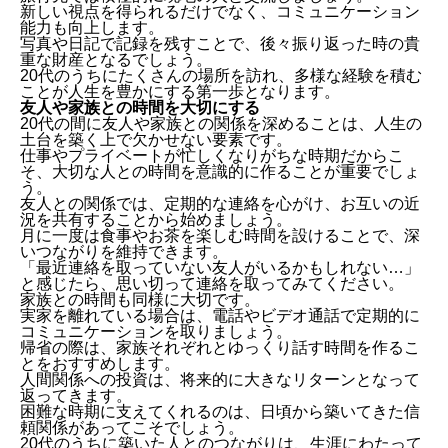
新しい視点を得られるだけでなく、コミュニケーション
能力も向上します。
写真や日記で記録を残すことで、後々振り返った時の貴
重な財産となるでしょう。
20代のうちにたくさんの場所を訪れ、多様な経験を積む
ことが人生を豊かにする第一歩となります。
友人や家族との時間を大切にする
20代の間に友人や家族との関係を深めることは、人生の
土台を築く上で欠かせない要素です。
仕事やプライベートが忙しくなりがちな時期だからこ
そ、大切な人との時間を意識的に作ることが重要でしょ
う。
友人との関係では、定期的な連絡を心がけ、お互いの近
況を共有することから始めましょう。
月に一度は食事やお茶を楽しむ時間を設けることで、深
いつながりを維持できます。
「最近連絡を取っていない友人がいるかもしれない…」
と感じたら、思い切って連絡を取ってみてください。
家族との時間も同様に大切です。
実家を離れている場合は、電話やビデオ通話で定期的に
コミュニケーションを取りましょう。
帰省の際は、家族それぞれとゆっくり話す時間を作るこ
とをおすすめします。
人間関係への投資は、将来的に大きなリターンとなって
返ってきます。
困難な時期に支えてくれるのは、日頃から築いてきた信
頼関係があってこそでしょう。
20代のうちに築いた人とのつながりは、生涯にわたって